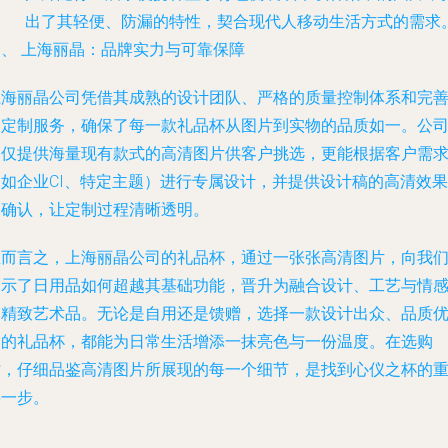
出了其轻便、防漏的特性，契合现代人移动生活方式的需求
四、 上海丽晶：品牌实力与可靠保障
上海丽晶公司凭借其成熟的设计团队、严格的质量控制体系和完
的定制服务，确保了每一款礼品杯从图片到实物的品质如一。公
不仅提供海量现有款式的高清图片供客户挑选，更能根据客户需
（如企业CI、特定主题）进行专属设计，并提供设计稿的高清效果
图确认，让定制过程清晰透明。
总而言之，上海丽晶公司的礼品杯，通过一张张高清图片，向我
展示了日用品如何超越其基础功能，晋升为融合设计、工艺与情
的精致艺术品。无论是自用还是馈赠，选择一款设计出众、品质
良的礼品杯，都能为日常生活增添一抹亮色与一份温度。在选购
时，仔细品鉴高清图片所展现的每一个细节，是找到心仪之杯的
要一步。