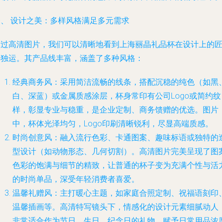
一、 设计之美：多样风格满足多元需求
通过高清图片，我们可以清晰地看到上海丽晶礼品杯在设计上的
心独运。其产品线丰富，涵盖了多种风格：
经典商务风
：采用简洁流畅的线条，搭配沉稳的纯色（如黑
白、深蓝）或金属质感涂层，杯身常印有公司Logo或简约纹
样，彰显专业与稳重，是企业定制、商务馈赠的优选。图片
中，杯体光泽均匀，Logo印刷清晰锐利，尽显高端质感。
时尚创意风
：融入流行色彩、卡通图案、趣味标语或独特的
型设计（如动物形态、几何切割）。高清图片完美呈现了图
色彩的饱满与细节的精致，让普通的杯子变为充满个性与活
的时尚单品，深受年轻消费者喜爱。
温馨礼赠风
：主打暖心主题，如家庭合照定制、祝福语刻印
温馨插画等。高清特写镜头下，情感化的设计元素细腻动人
非常适合作为节日、生日、纪念日的礼物，赋予日常用品浓