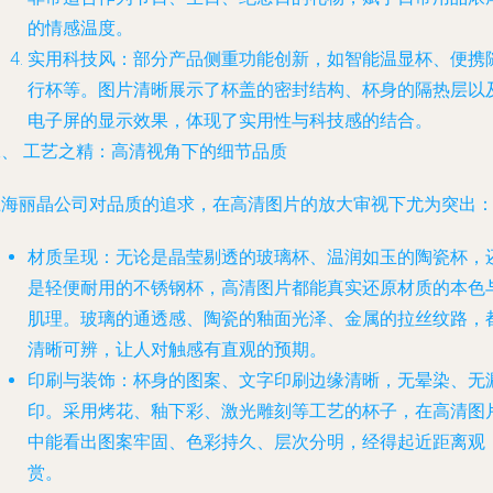
的情感温度。
实用科技风
：部分产品侧重功能创新，如智能温显杯、便携
行杯等。图片清晰展示了杯盖的密封结构、杯身的隔热层以
电子屏的显示效果，体现了实用性与科技感的结合。
二、 工艺之精：高清视角下的细节品质
上海丽晶公司对品质的追求，在高清图片的放大审视下尤为突出
材质呈现
：无论是晶莹剔透的玻璃杯、温润如玉的陶瓷杯，
是轻便耐用的不锈钢杯，高清图片都能真实还原材质的本色
肌理。玻璃的通透感、陶瓷的釉面光泽、金属的拉丝纹路，
清晰可辨，让人对触感有直观的预期。
印刷与装饰
：杯身的图案、文字印刷边缘清晰，无晕染、无
印。采用烤花、釉下彩、激光雕刻等工艺的杯子，在高清图
中能看出图案牢固、色彩持久、层次分明，经得起近距离观
赏。