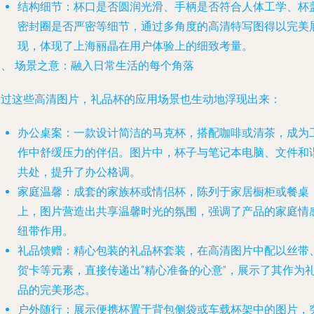
结构细节
：杯口是否圆润光滑、手柄是否符合人体工学、杯
密封圈是否严密等细节，通过多角度的高清特写图得以完美
现，体现了上海丽晶在用户体验上的细致考量。
三、 场景之意：融入日常生活的每个角落
通过这些高清图片，礼品杯的应用场景也生动地浮现出来：
办公桌案
：一款设计简洁的马克杯，搭配咖啡或清茶，成为
作中舒缓压力的伴侣。图片中，杯子与笔记本电脑、文件和
共处，提升了办公格调。
家庭温馨
：成套的家族杯或情侣杯，陈列于家居橱柜或餐桌
上，图片营造出共享温馨时光的氛围，强调了产品的家庭情
纽带作用。
礼品馈赠
：精心包装的礼品杯套装，在高清图片中配以丝带
贺卡等元素，直接传递出“精心准备的心意”，展示了其作为
品的完美形态。
户外随行
：展示便携杯置于背包侧袋或车载杯架中的图片，